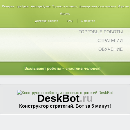
Интернет трейдинг. Алготрейдинг. Торговля акциями, фьючерсами и опционами. Игра на
бирже.
Договор оферта
FAQ
О проекте
ТОРГОВЫЕ РОБОТЫ
СТРАТЕГИИ
ОБУЧЕНИЕ
Вкалывают роботы – счастлив человек!
DeskBot
.ru
Конструктор стратегий. Бот за 5 минут!