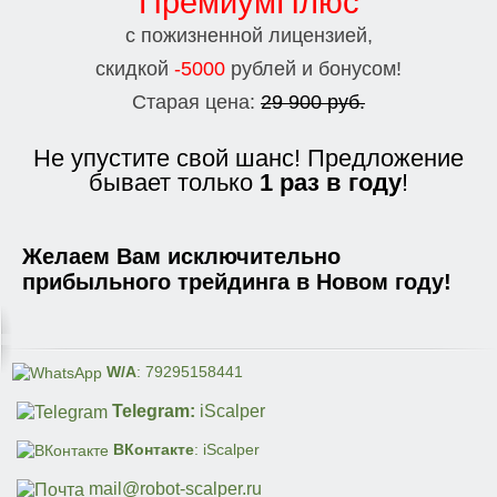
ПремиумПлюс
с пожизненной лицензией,
скидкой
-5000
рублей и бонусом!
Старая цена:
29 900
руб.
Не упустите свой шанс! Предложение
бывает только
1 раз в году
!
Желаем Вам исключительно
прибыльного трейдинга в Новом году!
W/A
: 79295158441
Telegram:
iScalper
ВКонтакте
: iScalper
mail@robot-scalper.ru