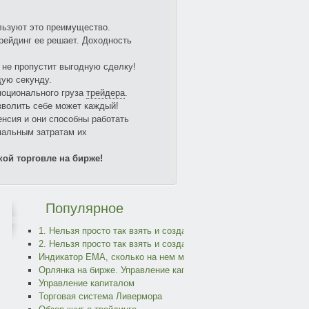
ьзуют это преимущество.
рейдинг ее решает. Доходность
 не пропустит выгодную сделку!
дую секунду.
моционального груза
трейдера
.
озволить себе может каждый!
енсия и они способны работать
мальным затратам их
й торговле на бирже!
Популярное
1. Нельзя просто так взять и создать прибыльного торгового ро
2. Нельзя просто так взять и создать прибыльного торгового ро
Индикатор EMA, сколько на нем можно заработать?
Орлянка на бирже. Управление капиталом и реинвестирование
Управление капиталом
Торговая система Ливермора