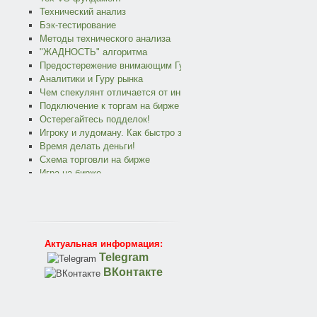
Технический анализ
Бэк-тестирование
Методы технического анализа
"ЖАДНОСТЬ" алгоритма
Предостережение внимающим Гуру
Аналитики и Гуру рынка
Чем спекулянт отличается от инвестора?
Подключение к торгам на бирже
Остерегайтесь подделок!
Игроку и лудоману. Как быстро заработать на бирже.
Время делать деньги!
Схема торговли на бирже
Игра на бирже
Гарантии в трейдинге
10 этапов разработки торгового робота под QUIK и TSLab
Почему мы?
О гарантиях и рисках
Торговый терминал QUIK
Актуальная информация:
Робот Скальпер
Telegram
Большие игроки на рынке, кто они?
ВКонтакте
Комбинированная торговля
Польза алготрейдинга
Контртрендовая торговля