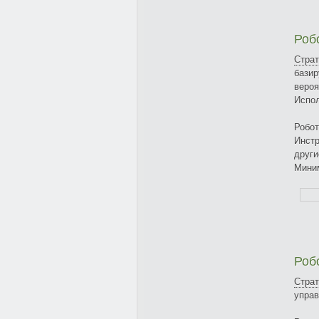
Робо
Страт
базир
вероя
Испо
Робот
Инст
други
Мини
Роб
Страт
управ