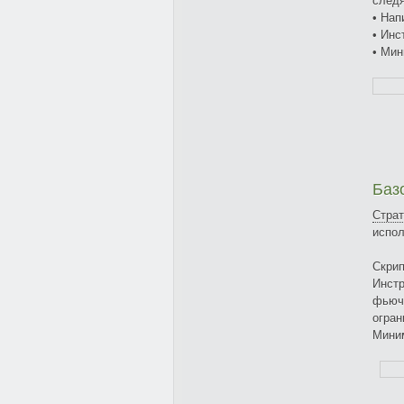
след
• Нап
• Инс
• Ми
Баз
Страт
испол
Скрип
Инст
фьюче
огран
Мини