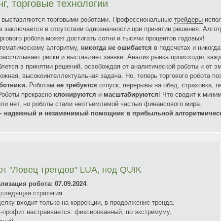
г, торговые технологии
выставляются торговыми роботами. Профессиональные
трейдеры
испол
 заключается в отсутствии однозначности при принятии решения. Алгот
ргового робота может достигать сотни и тысячи процентов годовых!
ематическому алгоритму,
никогда не ошибается
в подсчетах и никогда
рассчитывает риски и выставляет заявки. Анализ рынка происходит каж
блется в принятии решений, освобождая от аналитической работы и от э
ложная, высокоинтеллектуальная задача. Но, теперь торгового робота п
ботники.
Роботам
не требуется
отпуск, перерывы на обед, страховка, п
 Роботы прекрасно
клонируются
и
масштабируются
! Что сводит к мини
или нет, но роботы стали неотъемлемой частью финансового мира.
– надежный и незаменимый помощник в прибыльной алгоритмическо
от "Ловец трендов" LUA, под QUIK
лизация робота: 07.09.2024
.
следящая стратегия
делку входит только на коррекции, в продолжение тренда.
к-профит настраивается: фиксированный, по экстремуму,