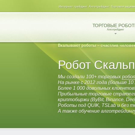
Интернет трейдинг. Алготрейдинг. Торговля акция
ТОРГОВЫЕ РОБО
Алготрейдинг
Вкалывают роботы – счастлив человек
Робот Скаль
Мы создали 100+ торговых
робо
На рынке с 2012 года (больше 10 
Более 1 000 довольных клиентов
Прибыльные торговые стратеги
криптобиржи (ByBit, Binance, Derib
Роботы под QUIK, TSLab и без т
А также обучение алготрейдинг