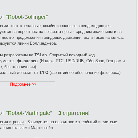
т "Robot-Bollinger"
егии: контртрендовые, комбинированные, трендследящие
-
уются на вероятностях возврата цены к средним значениям и на
тностях продолжения трендовых движения, если такие начались.
льзуются линии Боллинджера.
ы разработаны на
TSLab
. Открытый исходный код.
рументы:
фьючерсы
(Индекс РТС, USD/RUB, Сбербанк, Газпром и
е, без ограничения).
мальный депозит: от
1*ГО
(гарантийное обеспечение фьючерса).
Подробнее >>
от "Robot-Martingale"
3
стратегии!
егия игровая
- базируется на вероятностях событий и системе
ления ставками Мартингейл.