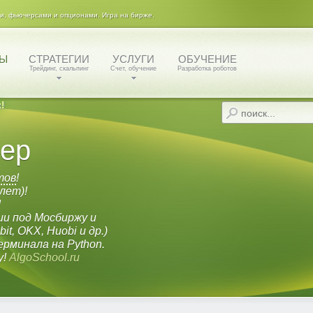
ми, фьючерсами и опционами. Игра на бирже.
ТЫ
СТРАТЕГИИ
УСЛУГИ
ОБУЧЕНИЕ
Трейдинг, скальпинг
Счет, обучение
Разработка роботов
!
пер
тов
!
лет)!
!
и под Мосбиржу и
it, OKX, Huobi и др.)
ерминала на Python.
у!
AlgoSchool.ru