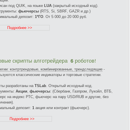
ящий.
исан под QUIK, на языке
LUA
(закрытый исходный код).
трументы:
фьючерсы
(RTS, Si, SBRF, GAZR и др.)
нимальный депозит:
1*ГО
. От 5 000 до 20 000 руб.
Подробнее >>
овые скрипты алготрейдера
6
роботов!
егии: контртрендовые, комбинированные, трендследящие
-
ьзуются классические индикаторы и торговые стратегии.
ты разработаны на
TSLab
. Открытый исходный код.
рументы:
Акции
,
фьючерсы
: (Сбербанк, Газпром, Лукойл, ВТБ,
рс на индекс РТС, фьючерс на пару USD/RUB и другие, без
ичения).
мальный депозит:
1
акция или контракт (фьючерс).
Подробнее >>