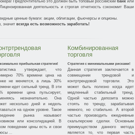
рокера! Предпочтительно это должен быть топовый российский
банк
или
 Лицензированная деятельность и строгая отчетность сэкономит Ваши
видные ценные бумаги: акции, облигации, фьючерсы и опционы.
, значит
всегда есть возможность заработать!
онтртрендовая
Комбинированная
орговля
торговля
ксимально прибыльная стратегия!
Стратегия с минимальными рисками!
татистика утверждает, что
Данная стратегия заключается в
имерно 70% времени цена на
совмещении трендовой и
нке не меняется, а лишь 30%
контртрендовой торговли. Это
емени идет сильный тренд. В эти
может быть полезно когда идет
% времени цена пульсирует,
медленный стабильный тренд.
меняясь незначительно. Она
Одной частью депозита можно
жет несколько дней и недель
стоять по тренду, зарабатывая
таваться на одном уровне. Такое
немного, но стабильно. А второй
оведение рынка называют
частью производить ежедневные
ковиком или консолидацией. В
скальперские сделки. Основным
ком поведении цены есть и свои
преимуществом данного метода
юсы ...
является то, что первая часть