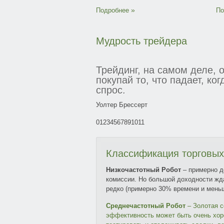
Подробнее
По
Мудрость
трейдера
Трейдинг, на самом деле, о
покупай то, что падает, ког
спрос.
Уолтер Брессерт
0
1
2
3
4
5
6
7
8
9
10
11
Большую прибыль не высч
Джесси Ливермор
Классификация
торговых
Покупай дорого, а продав
Низкочастотный Робот
– примерно д
покупай еще дешевле.
комиссии. Но большой доходности жда
"Биржевые маги" - Джек Швагер
редко (примерно 30% времени и меньш
Среднечастотный Робот
– Золотая с
Когда ты ошибся, есть един
эффективность может быть очень хор
теряешь деньги.