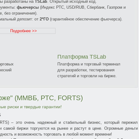
ы разработаны на
TSLab
. Открытый исходный код.
рументы:
фьючерсы
(Индекс РТС, USD/RUB, Сбербанк, Газпром и
е, без ограничения).
мальный депозит: от
2*ГО
(гарантийное обеспечение фьючерса).
Подробнее >>
Платформа TSLab
орговых
Платформа и торговый терминал
ческий
для разработки, тестирования
стратегий и торговли на бирже.
ирже" (ММВБ, РТС, FORTS)
ые риски и твердые гарантии!
S) – это очень надежный и стабильный бизнес, который пережил
и самой биржи торгуются на рынке и растут в цене. Огромные деньги
дность и возможность торговать в любой момент времени!