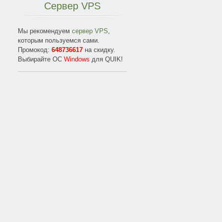
Трендовая торговля
Сервер
VPS
Где деньги?
Игра для богатых
Справочник начинающего трейдера
Мы рекомендуем
сервер VPS
,
Как заработать на бирже
которым пользуемся сами.
1. Нельзя просто так взять и создать прибыльного торгового ро
Промокод:
648736617
на скидку.
Как играть и выигрывать на бирже!
Выбирайте ОС
Windows
для QUIK!
Как правильно набирать позицию в трейдинге
Какой анализ рынка использовать?
Оптимизация терминала QUIK
Мотивация в трейдинге
Торговая стратегия на скользящих средних (Moving Average). В
Партнеры
Так создавался "Robot_Trend"
2. Нельзя просто так взять и создать прибыльного торгового ро
Плюс 1% в день, каждый день!
Трейдер, за пять минут, проиграл 400 млн рублей!
Почему трейдинг?
Психология трейдинга
Информация работает на Вас!
Риск-менеджмент
Рынок, как он есть
Стратегии трейдинга
Только технический анализ