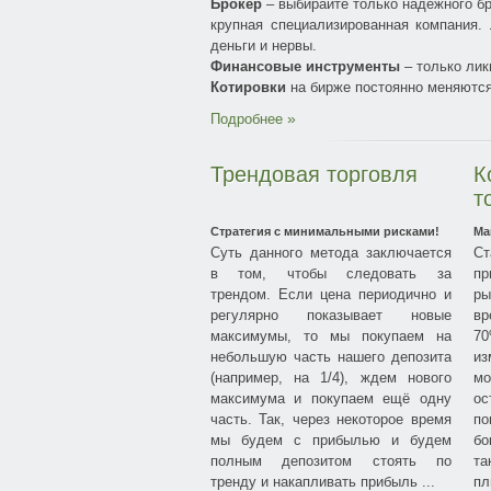
Брокер
– выбирайте только надежного б
крупная специализированная компания.
деньги и нервы.
Финансовые инструменты
– только лик
Котировки
на бирже постоянно меняются
Подробнее
Трендовая торговля
К
т
Стратегия с минимальными рисками!
Ма
Суть данного метода заключается
С
в том, чтобы следовать за
пр
трендом. Если цена периодично и
ры
регулярно показывает новые
вр
максимумы, то мы покупаем на
70
небольшую часть нашего депозита
из
(например, на 1/4), ждем нового
мо
максимума и покупаем ещё одну
ос
часть. Так, через некоторое время
п
мы будем с прибылью и будем
бо
полным депозитом стоять по
та
тренду и накапливать прибыль ...
пл