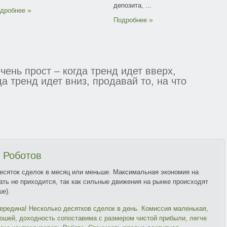
депозита, ...
дробнее
Подробнее
чень прост – когда тренд идет вверх,
да тренд идет вниз, продавай то, на что
итывают, а высиживают!
 Роботов
ай еще дороже. Продавай дешево, а
есяток сделок в месяц или меньше. Максимальная экономия на
ть не приходится, так как сильные движения на рынке происходят
е).
ередина! Несколько десятков сделок в день. Комиссия маленькая,
ственное, чего нельзя отрицать – ты
ошей, доходность сопоставима с размером чистой прибыли, легче