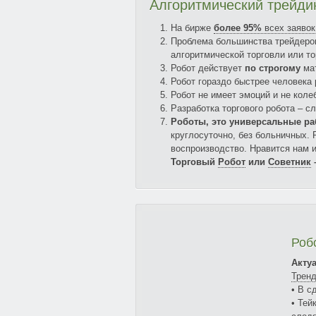
Алгоритмический
трейдин
На бирже
более 95%
всех заявок
Проблема большинства трейдеров
алгоритмической торговли или то
Робот действует
по строгому
мат
Робот гораздо быстрее человека 
Робот не имеет эмоций и не коле
Разработка торгового робота – с
Роботы, это универсальные ра
круглосуточно, без больничных.
воспроизводство. Нравится нам 
Торговый
Робот
или
Советник
Роб
Актуа
Тренд
• В с
• Тей