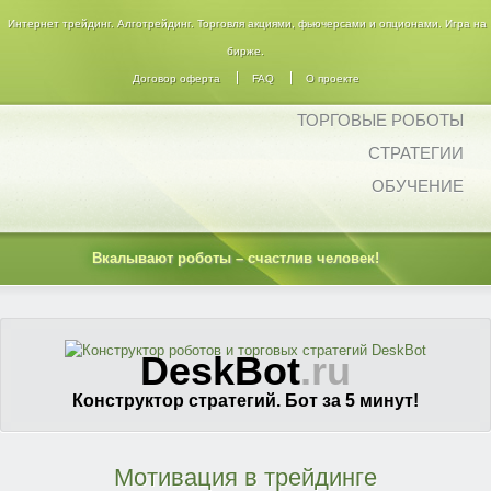
Интернет трейдинг. Алготрейдинг. Торговля акциями, фьючерсами и опционами. Игра на
бирже.
Договор оферта
FAQ
О проекте
ТОРГОВЫЕ РОБОТЫ
СТРАТЕГИИ
ОБУЧЕНИЕ
Вкалывают роботы – счастлив человек!
DeskBot
.ru
Конструктор стратегий. Бот за 5 минут!
Мотивация в трейдинге