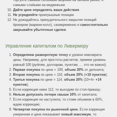
самыми слабыми на медвежьем.
Дайте цене определять ваши действия
.
Не усредняйте
проигрышные позиции.
Не дожидайтесь принудительного закрытия позиций
брокером (маржин-колл), своевременно и
самостоятельно
закрывайте убыточные сделки
.
Управление капиталом по Ливермору
Определяем разворотную точку
и уровни невозврата
цены. Например, для простоты расчетов, примем уровень
равный 100 (рублям, долларам, пунктам, ... это не важно);
Первая покупка
по цене = 100,
объем 20%
от депозита;
Вторая покупка
по цене = 110,
объем 20%
(
+10 пунктов
);
Третья покупка
по цене = 114,
объем 20%
(10+4=
+14
пунктов
);
Если коррекция ниже 112, то выходим по стоп-приказу;
Нельзя допускать потери свыше 10%
от капитала;
Если коррекция не наступила, то стоим объемом в 60%,
ждем коррекцию;
Четвертая покупка по рыночной цене.
Если коррекция
умеренная и цена показывает
новый максимум
, то