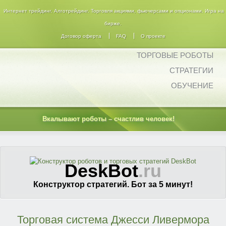
Интернет трейдинг. Алготрейдинг. Торговля акциями, фьючерсами и опционами. Игра на
бирже.
Договор оферта
FAQ
О проекте
ТОРГОВЫЕ РОБОТЫ
СТРАТЕГИИ
ОБУЧЕНИЕ
Вкалывают роботы – счастлив человек!
DeskBot
.ru
Конструктор стратегий. Бот за 5 минут!
Торговая система Джесси Ливермора