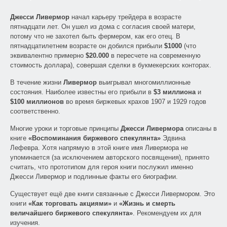
Джесси Ливермор
начал карьеру трейдера в возрасте
пятнадцати лет. Он ушел из дома с согласия своей матери,
потому что не захотел быть фермером, как его отец. В
пятнадцатилетнем возрасте он добился прибыли
$1000
(что
эквивалентно примерно
$20.000
в пересчете на современную
стоимость доллара), совершая сделки в букмекерских конторах.
В течение жизни
Ливермор
выигрывал многомиллионные
состояния. Наиболее известны его прибыли в
$3 миллиона
и
$100 миллионов
во время биржевых крахов 1907 и 1929 годов
соответственно.
Многие уроки и торговые принципы
Джесси Ливермора
описаны в
книге
«Воспоминания биржевого спекулянта»
Эдвина
Лефевра. Хотя напрямую в этой книге имя Ливермора не
упоминается (за исключением авторского посвящения), принято
считать, что прототипом для героя книги послужил именно
Джесси Ливермор и подлинные факты его биографии.
Существует ещё две книги связанные с Джесси Ливермором. Это
книги
«Как торговать акциями»
и
«Жизнь и смерть
величайшего биржевого спекулянта»
. Рекомендуем их для
изучения.