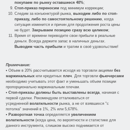
покупаем по рынку оставшиеся 40%
;
Стоп-приказ переносим
под минимум коррекции;
Следим за конъюнктурой рынка,
выходим либо по стоп-
приказу, либо по самостоятельному решению
, когда
ситуация изменится и причин для продолжения роста цены
не будет.
Закрываем позицию сразу всю целиком
;
Время от времени переводите свои прибыли в реальные
деньги. Всегда держите запас в наличных деньгах.
Выводим часть прибыли
и тратим в своё удовольствие!
Примечание:
• Объем в 20% рассчитывается исходя из торговли акциями
без
маржинальных
или кредитных
плеч
. Для торговли
фьючерсами
необходимо учитывать этот факт и уменьшать объем позиции
пропорционально маржинальным плечам.
•
Стоп-приказы должны быть выставлены всегда
, начиная с
первой сделки. Рекомендуем отталкиваться от
усредненной
волатильности
рынка, а не от взявшихся "с
потолка" значений в 1%, 2% или 5,678%.
•
Разворотная точка
определяется
увеличением
волатильности
(когда цена, по вероятности и статистике для
данного инструмента, слишком высоко поднимается от