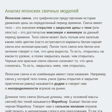
Анализ японских свечных моделей
Японские свечи
, это графическое представление истории
движения цены за определенный период времени. Свеча имеет
тело – это значения
открытия
и
закрытия цены
и
тени
(или
хвосты) – это достигнутые
максимум
и
минимум
за данный
период времени. Тело свечи может быть полым или залитым
каким либо цветом (часто встречаются варианты белая-черная
свеча или зеленая-красная). Полое тело свечи или белое или
зеленое говорит о том, что цена выросла. То есть, открылась на
каком-то уровне, а позже закрылась выше, чем открылась.
Черные или красные свечи обычно означают то, что цена
снизилась. То есть, закрылась ниже, чем открылась.
Японские свечи и их комбинации имеют свои названия. Например,
свеча у которой тело очень узкое (цены открытия и закрытия
практически равны) называется
доджи
и говорит нам
о
неопределенности
игроков на рынке.
Длинное тело свечи (больше длинны, чем у основной массы
свечей) без теней называется
Марибозу
. Бывает белая или
черная Марибозу. Говорит нам о
сильном желании
игроков
действовать в направлении спроса или предложения. Если эта