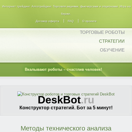
Интернет трейдинг. Алготрейдинг. Торговля акциями, фьючерсами и опционами. Игра на
бирже.
Договор оферта
FAQ
О проекте
ТОРГОВЫЕ РОБОТЫ
СТРАТЕГИИ
ОБУЧЕНИЕ
Вкалывают роботы – счастлив человек!
DeskBot
.ru
Конструктор стратегий. Бот за 5 минут!
Методы технического анализа