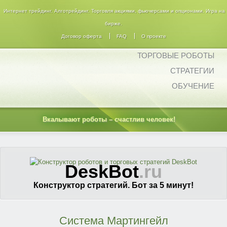
Интернет трейдинг. Алготрейдинг. Торговля акциями, фьючерсами и опционами. Игра на
бирже.
Договор оферта
FAQ
О проекте
ТОРГОВЫЕ РОБОТЫ
СТРАТЕГИИ
ОБУЧЕНИЕ
Вкалывают роботы – счастлив человек!
DeskBot
.ru
Конструктор стратегий. Бот за 5 минут!
Система Мартингейл