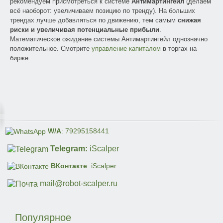
рекомендуем присмотреться к системе
Антимартингейл
(делаем
всё наоборот: увеличиваем позицию по тренду). На больших
трендах лучше добавляться по движению, тем самым
снижая
риски и увеличивая потенциальные прибыли
.
Математическое ожидание системы Антимартингейл однозначно
положительное. Смотрите
управление капиталом
в торгах на
бирже.
W/A
: 79295158441
Telegram:
iScalper
ВКонтакте
: iScalper
mail@robot-scalper.ru
Популярное