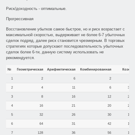
Риск/доходность - оптимальные.
Прогрессивная
Восстановление убытков самое быстрое, но и риск возрастает с
максимальной скоростью, выдерживает не более 6-7 убыточных
сделок подряд, далее риск становится чрезмерным. В торговых
стратегиях которые допускают последовательность убыточных
сделок более 6-ти, данную систему использовать не
рекомендуется.
№
Геометрическая
Арифметическая
Комбинированная
Коэф.
1
2
6
2
2
4
11
6
3,0
3
8
16
12
2,7
4
16
21
20
2,3
5
32
26
30
1,9
6
64
31
42
1,5
7
128
36
56
1,1