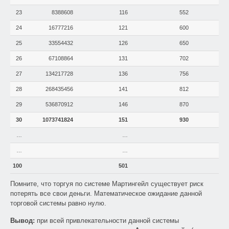
23
8388608
116
552
24
16777216
121
600
25
33554432
126
650
26
67108864
131
702
27
134217728
136
756
28
268435456
141
812
29
536870912
146
870
30
1073741824
151
930
…
…
…
…
100
501
Помните, что торгуя по системе Мартингейл существует риск
потерять все свои деньги. Математическое ожидание данной
торговой системы равно нулю.
Вывод:
при всей привлекательности данной системы