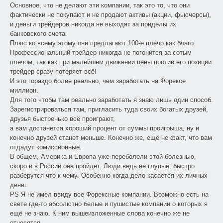
Основное, что не делают эти компании, так это то, что они
фактически не покупают и не продают активы (акции, фьючерсы),
и деньги трейдеров никогда не выходят за приделы их
банковского счета.
Плюс ко всему этому они предлагают 100-е плечо как благо.
Профессиональный трейдер никогда не погонится за сотым
плечом, так как при малейшем движении цены против его позиции
трейдер сразу потеряет всё!
И это гораздо более реально, чем заработать на Форексе
миллион.
Для того чтобы там реально заработать я знаю лишь один способ.
Зарегистрироваться там, пригласить туда своих богатых друзей,
друзья быстренько всё проиграют,
а вам достанется хороший процент от суммы проигрыша, ну и
конечно друзей станет меньше. Конечно же, ещё не факт, что вам
отдадут комиссионные.
В общем, Америка и Европа уже переболели этой болезнью,
скоро и в России она пройдет. Люди ведь не глупые, быстро
разберутся что к чему. Особенно когда дело касается их личных
денег.
PS Я не имел ввиду все Форексные компании. Возможно есть на
свете где-то абсолютно белые и пушистые компании о которых я
ещё не знаю. К ним вышеизложенные слова конечно же не
относятся.