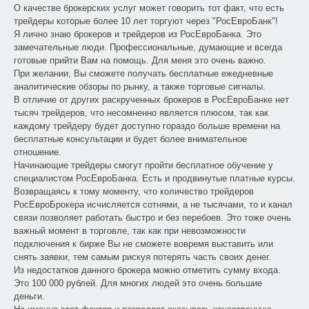
О качестве брокерских услуг может говорить тот факт, что есть
трейдеры которые более 10 лет торгуют через "РосЕвроБанк"!
Я лично знаю брокеров и трейдеров из РосЕвроБанка. Это
замечательные люди. Профессиональные, думающие и всегда
готовые прийти Вам на помощь. Для меня это очень важно.
При желании, Вы сможете получать бесплатные ежедневные
аналитические обзоры по рынку, а также торговые сигналы.
В отличие от других раскрученных брокеров в РосЕвроБанке нет
тысяч трейдеров, что несомненно является плюсом, так как
каждому трейдеру будет доступно гораздо больше времени на
бесплатные консультации и будет более внимательное
отношение.
Начинающие трейдеры смогут пройти бесплатное обучение у
специалистом РосЕвроБанка. Есть и продвинутые платные курсы.
Возвращаясь к тому моменту, что количество трейдеров
РосЕвроБрокера исчисляется сотнями, а не тысячами, то и канал
связи позволяет работать быстро и без перебоев. Это тоже очень
важный момент в торговле, так как при невозможности
подключения к бирже Вы не сможете вовремя выставить или
снять заявки, тем самым рискуя потерять часть своих денег.
Из недостатков данного брокера можно отметить сумму входа.
Это 100 000 рублей. Для многих людей это очень большие
деньги.