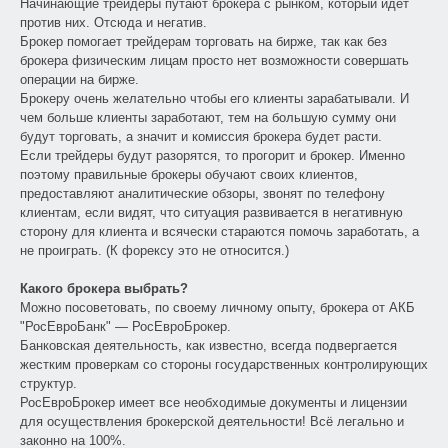
Начинающие трейдеры путают брокера с рынком, который идет
против них. Отсюда и негатив.
Брокер помогает трейдерам торговать на бирже, так как без
брокера физическим лицам просто нет возможности совершать
операции на бирже.
Брокеру очень желательно чтобы его клиенты зарабатывали. И
чем больше клиенты заработают, тем на большую сумму они
будут торговать, а значит и комиссия брокера будет расти.
Если трейдеры будут разорятся, то прогорит и брокер. Именно
поэтому правильные брокеры обучают своих клиентов,
предоставляют аналитические обзоры, звонят по телефону
клиентам, если видят, что ситуация развивается в негативную
сторону для клиента и всячески стараются помочь заработать, а
не проиграть. (К форексу это не относится.)
Какого брокера выбрать?
Можно посоветовать, по своему личному опыту, брокера от АКБ
"РосЕвроБанк" — РосЕвроБрокер.
Банковская деятельность, как известно, всегда подвергается
жестким проверкам со стороны государственных контролирующих
структур.
РосЕвроБрокер имеет все необходимые документы и лицензии
для осуществления брокерской деятельности! Всё легально и
законно на 100%.