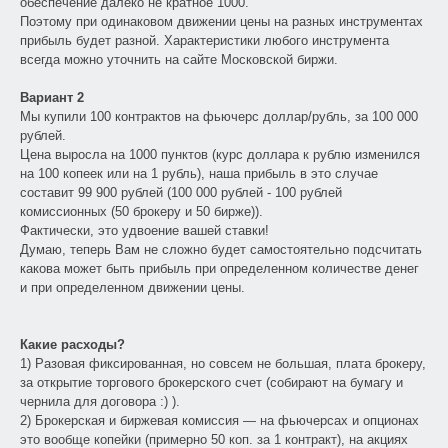
обеспечение далеко не кратное 1000.
Поэтому при одинаковом движении цены на разных инструментах
прибыль будет разной. Характеристики любого инструмента
всегда можно уточнить на сайте Московской биржи.
Вариант 2
Мы купили 100 контрактов на фьючерс доллар/рубль, за 100 000
рублей.
Цена выросла на 1000 пунктов (курс доллара к рублю изменился
на 100 копеек или на 1 рубль), наша прибыль в это случае
составит 99 900 рублей (100 000 рублей - 100 рублей
комиссионных (50 брокеру и 50 бирже)).
Фактически, это удвоение вашей ставки!
Думаю, теперь Вам не сложно будет самостоятельно подсчитать
какова может быть прибыль при определенном количестве денег
и при определенном движении цены.
Какие расходы?
1) Разовая фиксированная, но совсем не большая, плата брокеру,
за открытие торгового брокерского счет (собирают на бумагу и
чернила для договора :) ).
2) Брокерская и биржевая комиссия — на фьючерсах и опционах
это вообще копейки (примерно 50 коп. за 1 контракт), на акциях