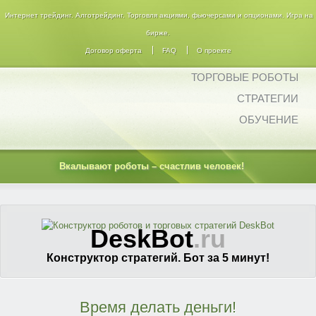
Интернет трейдинг. Алготрейдинг. Торговля акциями, фьючерсами и опционами. Игра на
бирже.
Договор оферта
FAQ
О проекте
ТОРГОВЫЕ РОБОТЫ
СТРАТЕГИИ
ОБУЧЕНИЕ
Вкалывают роботы – счастлив человек!
DeskBot
.ru
Конструктор стратегий. Бот за 5 минут!
Время делать деньги!