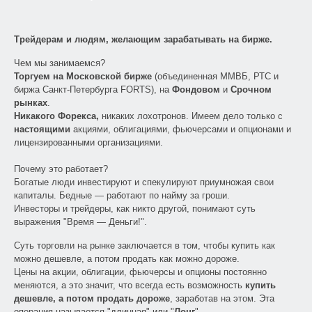
Трейдерам и людям, желающим зарабатывать на бирже.
Чем мы занимаемся?
Торгуем на Московской бирже
(объединенная ММВБ, РТС и
биржа Санкт-Петербурга FORTS), на
Фондовом
и
Срочном
рынках
.
Никакого Форекса,
никаких лохотронов. Имеем дело только с
настоящими
акциями, облигациями, фьючерсами и опционами и
лицензированными организациями.
Почему это работает?
Богатые люди инвестируют и спекулируют приумножая свои
капиталы. Бедные — работают по найму за гроши.
Инвесторы и трейдеры, как никто другой, понимают суть
выражения "Время — Деньги!".
Суть торговли на рынке заключается в том, чтобы купить как
можно дешевле, а потом продать как можно дороже.
Цены на акции, облигации, фьючерсы и опционы постоянно
меняются, а это значит, что всегда есть возможность
купить
дешевле, а потом продать дороже
, заработав на этом. Эта
операция называется "длинная" или "
Лонг
".