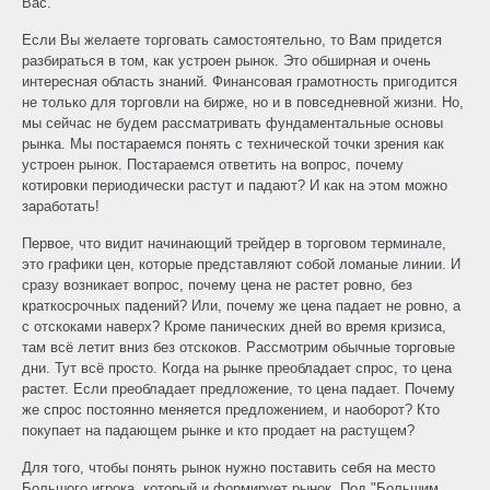
Вас.
Если Вы желаете торговать самостоятельно, то Вам придется
разбираться в том, как устроен рынок. Это обширная и очень
интересная область знаний. Финансовая грамотность пригодится
не только для торговли на бирже, но и в повседневной жизни. Но,
мы сейчас не будем рассматривать фундаментальные основы
рынка. Мы постараемся понять с технической точки зрения как
устроен рынок. Постараемся ответить на вопрос, почему
котировки периодически растут и падают? И как на этом можно
заработать!
Первое, что видит начинающий трейдер в торговом терминале,
это графики цен, которые представляют собой ломаные линии. И
сразу возникает вопрос, почему цена не растет ровно, без
краткосрочных падений? Или, почему же цена падает не ровно, а
с отскоками наверх? Кроме панических дней во время кризиса,
там всё летит вниз без отскоков. Рассмотрим обычные торговые
дни. Тут всё просто. Когда на рынке преобладает спрос, то цена
растет. Если преобладает предложение, то цена падает. Почему
же спрос постоянно меняется предложением, и наоборот? Кто
покупает на падающем рынке и кто продает на растущем?
Для того, чтобы понять рынок нужно поставить себя на место
Большого игрока, который и формирует рынок. Под "Большим