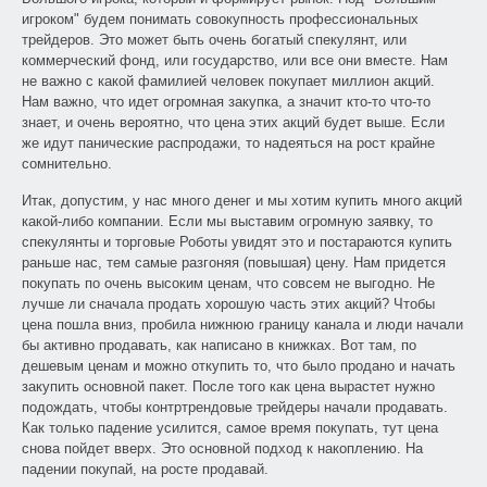
игроком" будем понимать совокупность профессиональных
трейдеров. Это может быть очень богатый спекулянт, или
коммерческий фонд, или государство, или все они вместе. Нам
не важно с какой фамилией человек покупает миллион акций.
Нам важно, что идет огромная закупка, а значит кто-то что-то
знает, и очень вероятно, что цена этих акций будет выше. Если
же идут панические распродажи, то надеяться на рост крайне
сомнительно.
Итак, допустим, у нас много денег и мы хотим купить много акций
какой-либо компании. Если мы выставим огромную заявку, то
спекулянты и торговые Роботы увидят это и постараются купить
раньше нас, тем самые разгоняя (повышая) цену. Нам придется
покупать по очень высоким ценам, что совсем не выгодно. Не
лучше ли сначала продать хорошую часть этих акций? Чтобы
цена пошла вниз, пробила нижнюю границу канала и люди начали
бы активно продавать, как написано в книжках. Вот там, по
дешевым ценам и можно откупить то, что было продано и начать
закупить основной пакет. После того как цена вырастет нужно
подождать, чтобы контртрендовые трейдеры начали продавать.
Как только падение усилится, самое время покупать, тут цена
снова пойдет вверх. Это основной подход к накоплению. На
падении покупай, на росте продавай.