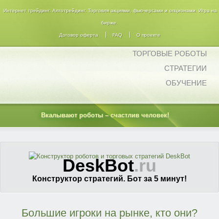
Интернет трейдинг. Алготрейдинг. Торговля акциями, фьючерсами и опционами. Игра на
бирже.
Договор оферта
FAQ
О проекте
ТОРГОВЫЕ РОБОТЫ
СТРАТЕГИИ
ОБУЧЕНИЕ
Вкалывают роботы – счастлив человек!
DeskBot
.ru
Конструктор стратегий. Бот за 5 минут!
Большие игроки на рынке, кто они?