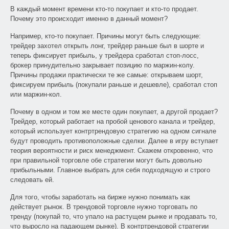
В каждый момент времени кто-то покупает и кто-то продает.
Почему это происходит именно в данный момент?
Например, кто-то покупает. Причины могут быть следующие:
трейдер захотел открыть лонг, трейдер раньше был в шорте и
теперь фиксирует прибыль, у трейдера сработал стоп-лосс,
брокер принудительно закрывает позицию по маржин-колу.
Причины продажи практически те же самые: открываем шорт,
фиксируем прибыль (покупали раньше и дешевле), сработал стоп
или маржин-кол.
Почему в одном и том же месте один покупает, а другой продает?
Трейдер, который работает на пробой ценового канала и трейдер,
который использует контртрендовую стратегию на одном сигнале
будут проводить противоположные сделки. Далее в игру вступает
теория вероятности и риск менеджмент. Скажем откровенно, что
при правильной торговле обе стратегии могут быть довольно
прибыльными. Главное выбрать для себя подходящую и строго
следовать ей.
Для того, чтобы заработать на бирже нужно понимать как
действует рынок. В трендовой торговле нужно торговать по
тренду (покупай то, что упало на растущем рынке и продавать то,
что выросло на падающем рынке). В контртрендовой стратегии